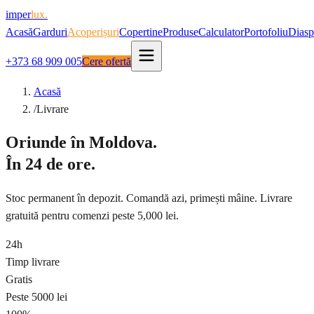
imper
lux.
Acasă
Garduri
Acoperișuri
Copertine
Produse
Calculator
Portofoliu
Diasp
+373 68 909 005
Cere ofertă
Acasă
/
Livrare
Oriunde în Moldova.
În 24 de ore.
Stoc permanent în depozit. Comandă azi, primești mâine. Livrare
gratuită pentru comenzi peste 5,000 lei.
24h
Timp livrare
Gratis
Peste 5000 lei