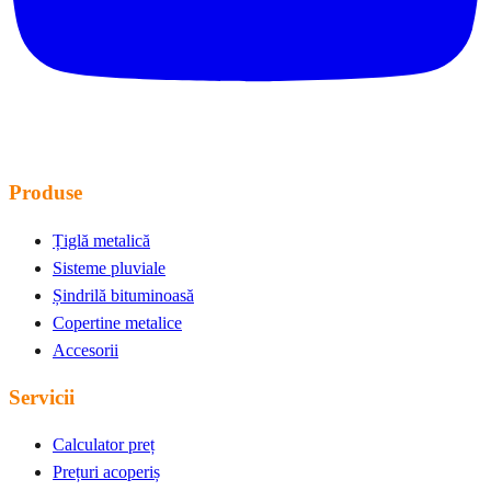
Produse
Țiglă metalică
Sisteme pluviale
Șindrilă bituminoasă
Copertine metalice
Accesorii
Servicii
Calculator preț
Prețuri acoperiș