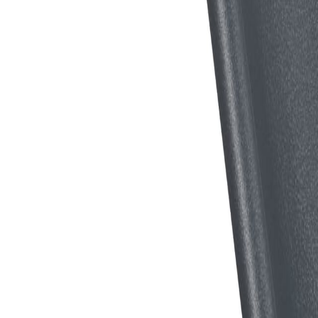
Garanție
-